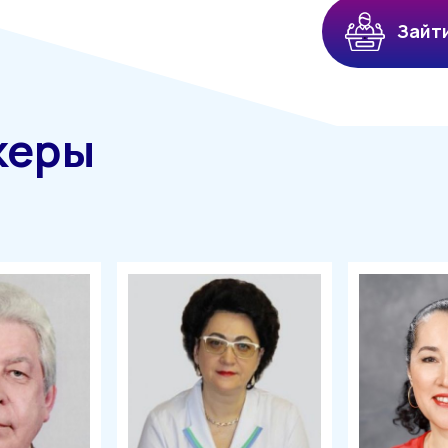
Зайт
керы