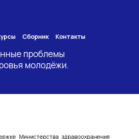
курсы
Сборник
Контакты
енные проблемы
ровья молодёжи.
держке Министерства здравоохранения