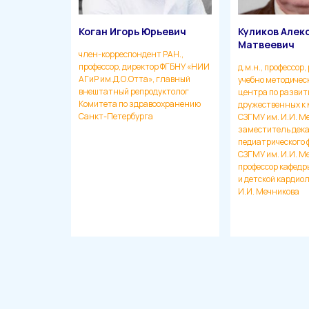
Коган Игорь Юрьевич
Куликов Алек
Матвеевич
член-корреспондент РАН.,
профессор, директор ФГБНУ «НИИ
д.м.н., профессор
АГиР им.Д.О.Отта», главный
учебно методическ
внештатный репродуктолог
центра по развит
Комитета по здравоохранению
дружественных к
Санкт-Петербурга
СЗГМУ им. И.И. М
заместитель дек
педиатрического 
СЗГМУ им. И.И. М
профессор кафедр
и детской кардио
И.И. Мечникова