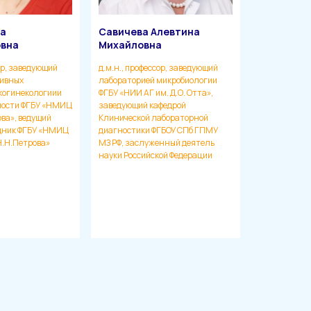
на
Савичева Алевтина
вна
Михайловна
ор, заведующий
д.м.н., профессор, заведующий
ивных
лабораторией микробиологии
когинекологиии
ФГБУ «НИИ АГ им. Д.О. Отта»,
ности ФГБУ «НМИЦ
заведующий кафедрой
ова», ведущий
Клинической лабораторной
дник ФГБУ «НМИЦ
диагностики ФГБОУ СПб ГПМУ
Н.Н.Петрова»
МЗ РФ, заслуженный деятель
науки Российской Федерации