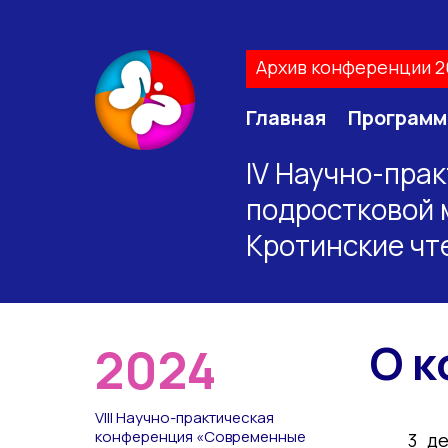
Архив конференции 2
Главная
Программ
IV Научно-пра
подростковой 
Кротинские чт
О 
2024
VIII Научно-практическая
конференция «Современные
3 д