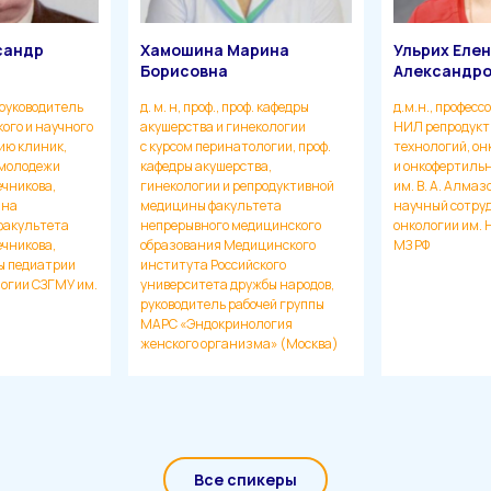
сандр
Хамошина Марина
Ульрих Еле
Борисовна
Александро
, руководитель
д. м. н, проф., проф. кафедры
д.м.н., професс
ого и научного
акушерства и гинекологии
НИЛ репродукт
ию клиник,
с курсом перинатологии, проф.
технологий, он
 молодежи
кафедры акушерства,
и онкофертиль
ечникова,
гинекологии и репродуктивной
им. В. А. Алмаз
ана
медицины факультета
научный сотру
факультета
непрерывного медицинского
онкологии им. 
ечникова,
образования Медицинского
МЗ РФ
ы педиатрии
института Российского
логии СЗГМУ им.
университета дружбы народов,
руководитель рабочей группы
МАРС «Эндокринология
женского организма» (Москва)
Все спикеры