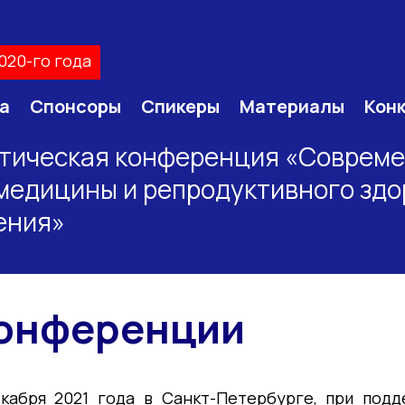
020-го года
а
Спонсоры
Спикеры
Материалы
Кон
ктическая конференция «Соврем
медицины и репродуктивного здо
ения»
конференции
екабря 2021 года в Санкт-Петербурге, при под