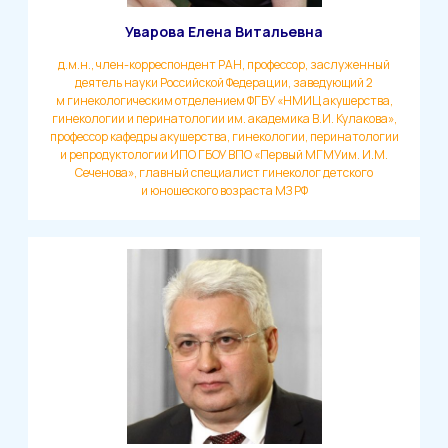
Уварова Елена Витальевна
д.м.н., член-корреспондент РАН, профессор, заслуженный
деятель науки Российской Федерации, заведующий 2
м гинекологическим отделением ФГБУ «НМИЦ акушерства,
гинекологии и перинатологии им. академика В.И. Кулакова»,
профессор кафедры акушерства, гинекологии, перинатологии
и репродуктологии ИПО ГБОУ ВПО «Первый МГМУим. И.М.
Сеченова», главный специалист гинеколог детского
и юношеского возраста МЗ РФ