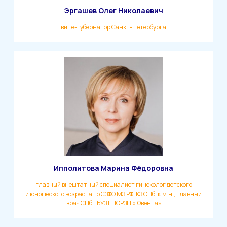
Эргашев Олег Николаевич
вице-губернатор Санкт-Петербурга
Ипполитова Марина Фёдоровна
главный внештатный специалист гинеколог детского
и юношеского возраста по СЗФО МЗ РФ, КЗ СПб, к.м.н., главный
врач СПб ГБУЗ ГЦОРЗП «Ювента»