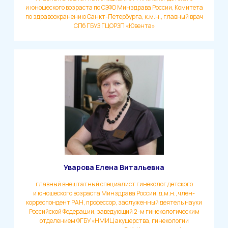
и юношеского возраста по СЗФО Минздрава России, Комитета
по здравоохранению Санкт-Петербурга, к.м.н., главный врач
СПб ГБУЗ ГЦОРЗП «Ювента»
Уварова Елена Витальевна
главный внештатный специалист гинеколог детского
и юношеского возраста Минздрава России, д.м.н., член-
корреспондент РАН, профессор, заслуженный деятель науки
Российской Федерации, заведующий 2-м гинекологическим
отделением ФГБУ «НМИЦ акушерства, гинекологии