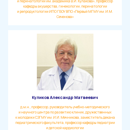
и перинатологии им. академика В.И. Кулакова», профессор
кафедры акушерства, гинекологии, перинатологии
и репродуктологии ИПО ГБОУ ВПО «Первый МГМУ им. И.М.
Сеченова»
Куликов Александр Матвеевич
д.м.н., профессор, руководитель учебно-методического
и научного центра по развитию клиник, дружественных
к молодежи СЗГМУ им. И.И. Мечникова, заместитель декана
педиатрического факультета, профессор кафедры педиатрии
и детской кардиологии