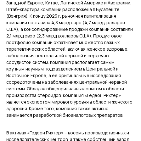
Западной Европе, Китае, Латинской Америке и Австралии.
Штаб-квартира компании расположена в Будапеште
(Венгрия). К концу 2023 г. рыночная капитализация
компании составила 4,3 млрд евро (4,7 млрд долларов
США), а консолидированные продажи компании составили
2,1 млрд евро (2,3 млрд долларов США). Продуктовое
портфолио компании охватывает множество важных
терапевтических областей, включая женское здоровье,
заболевания центральной нервной и сердечно-
сосудистой систем. Компания располагает самым
крупным научным подразделением в Центральной и
Восточной Европе, а её оригинальные исследования
сосредоточены на заболеваниях центральной нервной
системы. Обладая общепризнанным опытом в области
производства стероидов, компания «Гедеон Рихтер»
является экспертом мирового уровня в области женского
здоровья. Кроме того, компания также активно
занимается разработкой биоаналоговых препаратов.
В активах «Гедеон Рихтер» – восемь производственных и
исследовательских центров, а также собственный завод